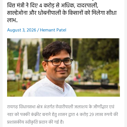
कलेक्टर
में
वित्त मंत्री ने दिए 4 करोड़ से अधिक, दादरपाली,
को
कांवरिया
साल्हेओना और धोबनीपाली के किसानों को मिलेगा सीधा
लिखा
समिति
लाभ..
पत्र..
की
August 3, 2026
/
Hemant Patel
बैठक
सम्पन्न,
सावन
आयोजन
को
लेकर
हुई
चर्चा..
रायगढ़ विधानसभा क्षेत्र अंतर्गत छेवारीपाली जलाशय के जीर्णोद्धार एवं
नहर को पक्की कंक्रीट बनाने हेतु शासन द्वारा 4 करोड़ 29 लाख रुपये की
प्रशासकीय स्वीकृति प्रदान की गई है।