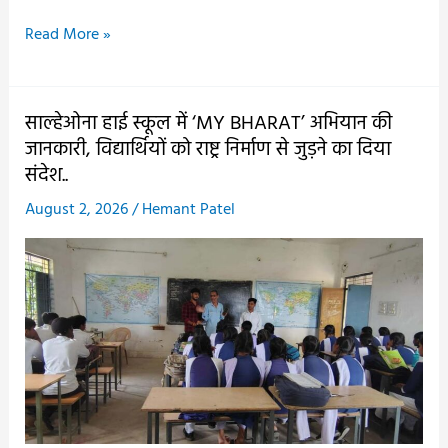
छेवारीपाली
Read More »
जलाशय
नहर
निर्माण
साल्हेओना हाई स्कूल में ‘MY BHARAT’ अभियान की
एवं
जानकारी, विद्यार्थियों को राष्ट्र निर्माण से जुड़ने का दिया
जीर्णोद्धार
संदेश..
के
August 2, 2026
/
Hemant Patel
लिए
वित्त
मंत्री
ने
दिए
4
करोड़
से
अधिक,