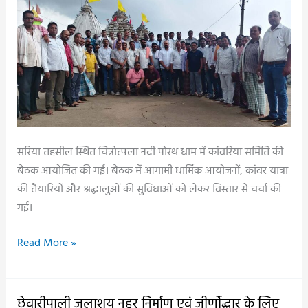
स्कूलों
का
निर्माण,
नए
भवन
और
मरम्मत
कार्य
सरिया तहसील स्थित चित्रोत्पला नदी पोरथ धाम में कांवरिया समिति की
की
बैठक आयोजित की गई। बैठक में आगामी धार्मिक आयोजनों, कांवर यात्रा
मिल
की तैयारियों और श्रद्धालुओं की सुविधाओं को लेकर विस्तार से चर्चा की
चुकी
गई।
है
स्वीकृति,
चित्रोत्पला
Read More »
जनपद
नदी
सदस्य
पोरथ
ने
धाम
छेवारीपाली जलाशय नहर निर्माण एवं जीर्णोद्धार के लिए