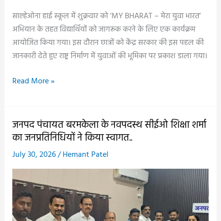
दादरपाली,
साल्हेओना हाई स्कूल में शुक्रवार को ‘MY BHARAT – मेरा युवा भारत’
साल्हेओना
अभियान के तहत विद्यार्थियों को जागरूक करने के लिए एक कार्यक्रम
और
आयोजित किया गया। इस दौरान छात्रों को केंद्र सरकार की इस पहल की
धोबनीपाली
जानकारी देते हुए राष्ट्र निर्माण में युवाओं की भूमिका पर प्रकाश डाला गया।
के
किसानों
साल्हेओना
Read More »
को
हाई
मिलेगा
स्कूल
सीधा
में
जनपद पंचायत बरमकेला के नवपदस्थ सीईओ शिक्षा शर्मा
लाभ..
‘MY
का जनप्रतिनिधियों ने किया स्वागत..
BHARAT’
July 30, 2026
/
Hemant Patel
अभियान
की
जानकारी,
विद्यार्थियों
को