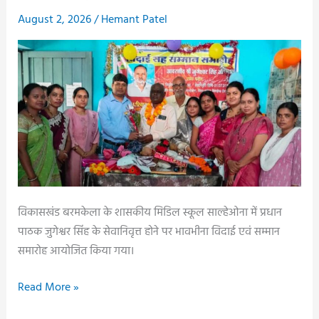
BHARAT’
August 2, 2026
/
Hemant Patel
अभियान
की
जानकारी,
विद्यार्थियों
को
राष्ट्र
निर्माण
से
जुड़ने
का
विकासखंड बरमकेला के शासकीय मिडिल स्कूल साल्हेओना में प्रधान
दिया
पाठक जुगेश्वर सिंह के सेवानिवृत्त होने पर भावभीना विदाई एवं सम्मान
संदेश..
समारोह आयोजित किया गया।
साल्हेओना
Read More »
मिडिल