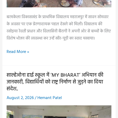
पर
लिखकर
बरमकेला विकासखंड के प्राथमिक विद्यालय महराजपुर में सावन सोमवार
समझाया
के अवसर पर एक प्रेरणादायक पहल देखने को मिली। विद्यालय की
रियल
रसोइया रेवती प्रधान और विलासिनी बैरागी ने अपनी ओर से बच्चों के लिए
नंबर्स,
विशेष भोजन की व्यवस्था कर उन्हें खीर-पूड़ी का स्वाद चखाया।
विभिन्न
सरकारी
सावन
Read More »
संस्थाओं
सोमवार
का
पर
किया
रसोइयों
साल्हेओना हाई स्कूल में ‘MY BHARAT’ अभियान की
आकस्मिक
ने
जानकारी, विद्यार्थियों को राष्ट्र निर्माण से जुड़ने का दिया
निरीक्षण..
दिखाई
संदेश..
सेवा
August 2, 2026
/
Hemant Patel
भावना,
अपने
खर्च