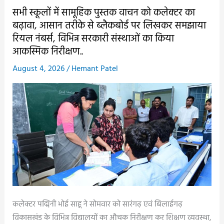
छत्तीसगढ़
सभी स्कूलों में सामूहिक पुस्तक वाचन को कलेक्टर का
हाईकोर्ट
बढ़ावा, आसान तरीके से ब्लैकबोर्ड पर लिखकर समझाया
का
रियल नंबर्स, विभिन्न सरकारी संस्थाओं का किया
बड़ा
आकस्मिक निरीक्षण..
फैसला,
August 4, 2026
/
Hemant Patel
दिवंगत
शिक्षाकर्मियों
की
विधवाओं
को
नियुक्ति
देने
का
आदेश..
कलेक्टर पद्मिनी भोई साहू ने सोमवार को सारंगढ़ एवं बिलाईगढ़
विकासखंड के विभिन्न विद्यालयों का औचक निरीक्षण कर शिक्षण व्यवस्था,