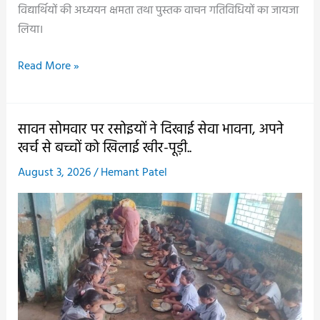
विद्यार्थियों की अध्ययन क्षमता तथा पुस्तक वाचन गतिविधियों का जायजा
लिया।
सभी
Read More »
स्कूलों
में
सामूहिक
सावन सोमवार पर रसोइयों ने दिखाई सेवा भावना, अपने
पुस्तक
खर्च से बच्चों को खिलाई खीर-पूड़ी..
वाचन
August 3, 2026
/
Hemant Patel
को
कलेक्टर
का
बढ़ावा,
आसान
तरीके
से
ब्लैकबोर्ड