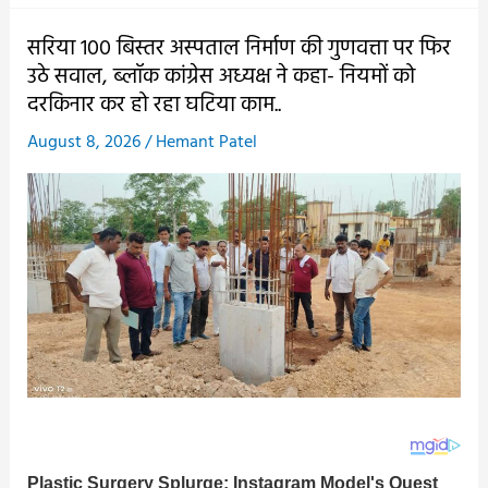
में
दिवंगत
सरिया 100 बिस्तर अस्पताल निर्माण की गुणवत्ता पर फिर
देवनारायण
उठे सवाल, ब्लॉक कांग्रेस अध्यक्ष ने कहा- नियमों को
पटेल
दरकिनार कर हो रहा घटिया काम..
व
August 8, 2026
/
Hemant Patel
सविता
पटेल
का
दशगात्र
संपन्न,
श्रद्धांजलि
देने
उमड़ा
जनसैलाब..