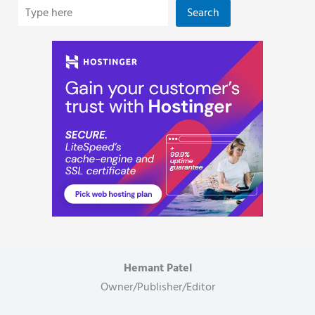
नोटिस..
रोड,
Search
विरोध
के
बाद
पंचायत
ने
रोका
काम,
सीमांकन
के
बाद
होगा
फैसला..
Hemant Patel
Owner/Publisher/Editor