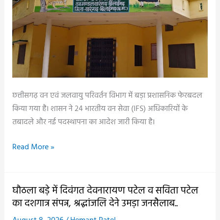
ट्रांसफर,
यहां
देखें
पूरी
सूची..
छत्तीसगढ़ वन एवं जलवायु परिवर्तन विभाग में बड़ा प्रशासनिक फेरबदल
किया गया है। शासन ने 24 भारतीय वन सेवा (IFS) अधिकारियों के
तबादले और नई पदस्थापना का आदेश जारी किया है।
छत्तीसगढ़
Read More »
वन
विभाग
में
घौठला बड़े में दिवंगत देवनारायण पटेल व सविता पटेल
बड़ा
का दशगात्र संपन्न, श्रद्धांजलि देने उमड़ा जनसैलाब..
फेरबदल,