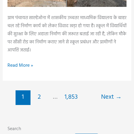
वर्क
ऑर्डर
ग्राम पंचायत साल्हेओना में शासकीय उच्चतर माध्यमिक विद्यालय के बाहर
निरस्त
चल रहे निर्माण कार्य को लेकर विवाद खड़ा हो गया है। स्कूल में विद्यार्थियों
करने
की सुरक्षा के लिए अहाता निर्माण की जरूरत बताई जा रही है, लेकिन मौके
के
पर सीसी रोड का निर्माण कराए जाने से स्कूल प्रबंधन और ग्रामीणों ने
निर्देश,
आपत्ति जताई।
समय
सीमा
स्कूल
Read More »
में
का
कार्य
अहाता
पूर्ण
बनना
नहीं
1
2
…
1,853
Next
→
था,
करने
बन
वाले
रही
ठेकेदारों
थी
को
Search
सीसी