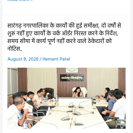
100
बिस्तर
अस्पताल
सारंगढ़ नगरपालिका के कार्यों की हुई समीक्षा, दो वर्षों से
निर्माण
शुरू नहीं हुए कार्यों के वर्क ऑर्डर निरस्त करने के निर्देश,
की
समय सीमा में कार्य पूर्ण नहीं करने वाले ठेकेदारों को
गुणवत्ता
नोटिस..
पर
August 8, 2026
/
Hemant Patel
फिर
उठे
सवाल,
ब्लॉक
कांग्रेस
अध्यक्ष
ने
कहा-
नियमों