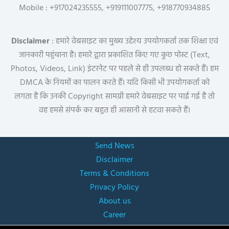
Mobile : +917024235555, +919111007775, +918770934885
Disclaimer
: हमारे वेबसाइट का मुख्य उद्देश्य उपयोगकर्ता तक शिक्षा एवं
जानकारी पहुंचाना है। हमारे द्वारा प्रकाशित किए गए कुछ पोस्ट (Text,
Photos, Videos, Link) इंटरनेट पर पहले से ही उपलब्ध हो सकते हैं। हम
DMCA के नियमों का पालन करते हैं। यदि किसी भी उपयोगकर्ता को
लगता है कि उनकी Copyright सामग्री हमारे वेबसाइट पर पाई गई है तो
वह हमसे संपर्क कर बहुत ही आसानी से हटवा सकते हैं।
Send News
Disclaimer
Terms & Conditions
Privacy Policy
About us
Career