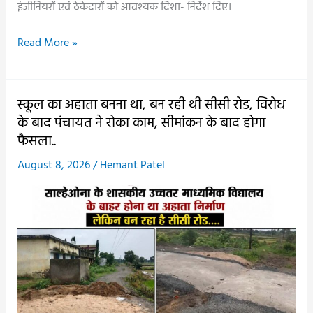
इंजीनियरों एवं ठेकेदारों को आवश्यक दिशा- निर्देश दिए।
सारंगढ़
Read More »
नगरपालिका
के
कार्यों
स्कूल का अहाता बनना था, बन रही थी सीसी रोड, विरोध
की
के बाद पंचायत ने रोका काम, सीमांकन के बाद होगा
हुई
फैसला..
समीक्षा,
August 8, 2026
/
Hemant Patel
दो
वर्षों
से
शुरू
नहीं
हुए
कार्यों
के