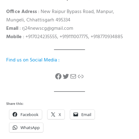
Office Adress
: New Raipur Bypass Road, Manpur,
Mungeli, Chhattisgarh 495334
Email
: rj24newscg@gmail.com
Mobile
: +917024235555, +919111007775, +918770934885
Find us on Social Media :
Facebook
Twitter
Mail
Link
Share this:
Facebook
X
Email
WhatsApp