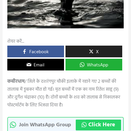
शेयर करें...
Facebook
X
Email
WhatsApp
कबीरधाम
/ जिले के दशरंगपुर चौकी इलाके में नहाने गए 2 बच्चों की
तालाब में डूबकर मौत हो गई। मृत बच्चों में एक का नाम रितेश साहू (9)
और दुर्गेश चंद्राकर (10) है। दोनों बच्चों के शव को तालाब से निकालकर
पोस्टमॉर्टम के लिए भिजवा दिया है।
Click Here
Join WhatsApp Group