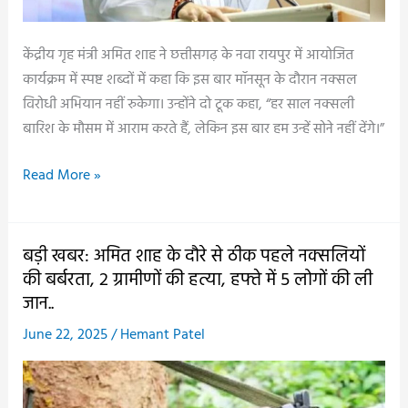
वंदन
योजना
केंद्रीय गृह मंत्री अमित शाह ने छत्तीसगढ़ के नवा रायपुर में आयोजित
से
कार्यक्रम में स्पष्ट शब्दों में कहा कि इस बार मॉनसून के दौरान नक्सल
छत्तीसगढ़
विरोधी अभियान नहीं रुकेगा। उन्होंने दो टूक कहा, “हर साल नक्सली
की
बारिश के मौसम में आराम करते हैं, लेकिन इस बार हम उन्हें सोने नहीं देंगे।”
बहनों
के
अमित
Read More »
जीवन
शाह
में
का
आयी
बड़ा
बड़ी खबर: अमित शाह के दौरे से ठीक पहले नक्सलियों
नई
ऐलान:
की बर्बरता, 2 ग्रामीणों की हत्या, हफ्ते में 5 लोगों की ली
रोशनी..
मॉनसून
जान..
में
June 22, 2025
/
Hemant Patel
भी
नक्सलियों
को