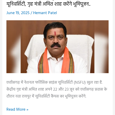
के
यूनिवर्सिटी, गृह मंत्री अमित शाह करेंगे भूमिपूजन..
दौरे
June 19, 2025
/
Hemant Patel
से
ठीक
पहले
नक्सलियों
की
बर्बरता,
2
ग्रामीणों
की
हत्या,
छत्तीसगढ़ में नेशनल फॉरेंसिक साइंस यूनिवर्सिटी (NSFU) खुल रहा है.
हफ्ते
केंद्रीय गृह मंत्री अमित शाह अपने 22 और 23 जून को छत्तीसगढ़ प्रवास के
में
दौरान नवा रायपुर में यूनिवर्सिटी कैंपस का भूमिपूजन करेंगे.
5
लोगों
बड़ी
Read More »
की