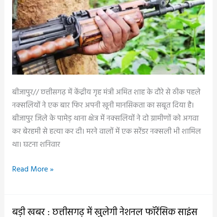
नहीं
मिलेगा
आराम,
केंद्रीय
गृह
मंत्री
का
बीजापुर// छत्तीसगढ़ में केंद्रीय गृह मंत्री अमित शाह के दौरे से ठीक पहले
दो
नक्सलियों ने एक बार फिर अपनी खूनी मानसिकता का सबूत दिया है।
दिवसीय
बीजापुर जिले के पामेड़ थाना क्षेत्र में नक्सलियों ने दो ग्रामीणों को अगवा
दौरा..
कर बेरहमी से हत्या कर दी। मरने वालों में एक सरेंडर नक्सली भी शामिल
था। घटना शनिवार
बड़ी
Read More »
खबर:
अमित
शाह
बड़ी खबर : छत्तीसगढ़ में खुलेगी नेशनल फॉरेंसिक साइंस