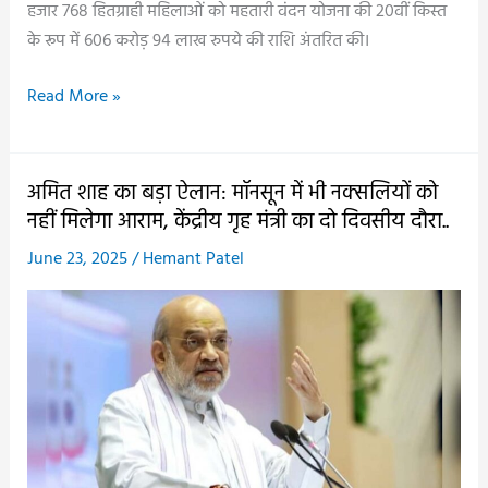
हजार 768 हितग्राही महिलाओं को महतारी वंदन योजना की 20वीं किस्त
हो
के रूप में 606 करोड़ 94 लाख रुपये की राशि अंतरित की।
रहा
विकास..
दंतेश्वरी
Read More »
माई
की
धरती
अमित शाह का बड़ा ऐलान: मॉनसून में भी नक्सलियों को
से
नहीं मिलेगा आराम, केंद्रीय गृह मंत्री का दो दिवसीय दौरा..
अमित
June 23, 2025
/
Hemant Patel
शाह
ने
दी
महतारी
वंदन
की
सौगात,
महतारी