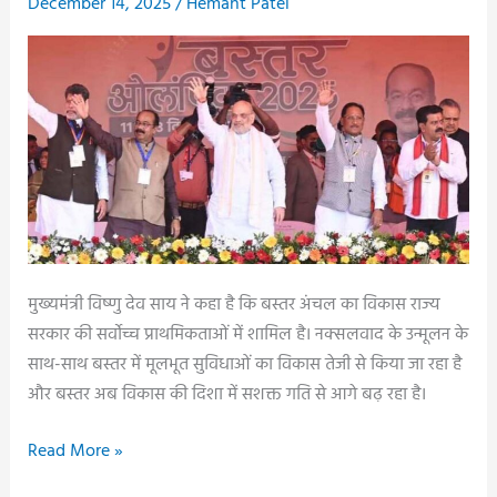
December 14, 2025
/
Hemant Patel
नहीं
की,
अमित
शाह
के
इस
बयान
से
गरमाई
राजनीति,
मुख्यमंत्री विष्णु देव साय ने कहा है कि बस्तर अंचल का विकास राज्य
भूपेश
सरकार की सर्वोच्च प्राथमिकताओं में शामिल है। नक्सलवाद के उन्मूलन के
बघेल
साथ-साथ बस्तर में मूलभूत सुविधाओं का विकास तेजी से किया जा रहा है
का
और बस्तर अब विकास की दिशा में सशक्त गति से आगे बढ़ रहा है।
पलटवार,
कहा-
बस्तर
Read More »
अमित
में