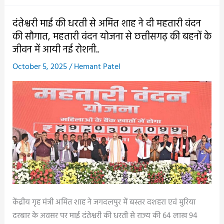
शाह
गृहमंत्री
झूठ
:
दंतेश्वरी माई की धरती से अमित शाह ने दी महतारी वंदन
बोल
मुख्यमंत्री
की सौगात, महतारी वंदन योजना से छत्तीसगढ़ की बहनों के
रहे..
बोले,
जीवन में आयी नई रोशनी..
नक्सलवाद
October 5, 2025
/
Hemant Patel
के
उन्मूलन
के
साथ-
साथ
बस्तर
में
मूलभूत
सुविधाओं
का
केंद्रीय गृह मंत्री अमित शाह ने जगदलपुर में बस्तर दशहरा एवं मुरिया
तेजी
दरबार के अवसर पर माई दंतेश्वरी की धरती से राज्य की 64 लाख 94
से