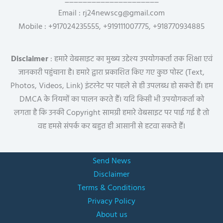
_____________________
Email : rj24newscg@gmail.com
Mobile : +917024235555, +919111007775, +918770934885
Disclaimer
: हमारे वेबसाइट का मुख्य उद्देश्य उपयोगकर्ता तक शिक्षा एवं
जानकारी पहुंचाना है। हमारे द्वारा प्रकाशित किए गए कुछ पोस्ट (Text,
Photos, Videos, Link) इंटरनेट पर पहले से ही उपलब्ध हो सकते हैं। हम
DMCA के नियमों का पालन करते हैं। यदि किसी भी उपयोगकर्ता को
लगता है कि उनकी Copyright सामग्री हमारे वेबसाइट पर पाई गई है तो
वह हमसे संपर्क कर बहुत ही आसानी से हटवा सकते हैं।
Send News
Disclaimer
Terms & Conditions
Privacy Policy
About us