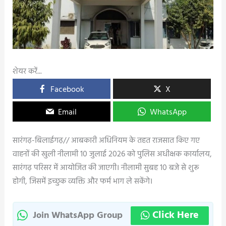
शेयर करें...
Facebook
X
Email
WhatsApp
सारंगढ़-बिलाईगढ़// आबकारी अधिनियम के तहत राजसात किए गए
वाहनों की खुली नीलामी 10 जुलाई 2026 को पुलिस अधीक्षक कार्यालय,
सारंगढ़ परिसर में आयोजित की जाएगी। नीलामी सुबह 10 बजे से शुरू
होगी, जिसमें इच्छुक व्यक्ति और फर्म भाग ले सकेंगे।
Click Here
Join WhatsApp Group