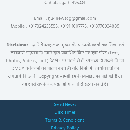
Chhattisgarh 495334
_____________________
Email : rj24newscg@gmail.com
Mobile : +917024235555, +919111007775, +918770934885
Disclaimer
: हमारे वेबसाइट का मुख्य उद्देश्य उपयोगकर्ता तक शिक्षा एवं
जानकारी पहुंचाना है। हमारे द्वारा प्रकाशित किए गए कुछ पोस्ट (Text,
Photos, Videos, Link) इंटरनेट पर पहले से ही उपलब्ध हो सकते हैं। हम
DMCA के नियमों का पालन करते हैं। यदि किसी भी उपयोगकर्ता को
लगता है कि उनकी Copyright सामग्री हमारे वेबसाइट पर पाई गई है तो
वह हमसे संपर्क कर बहुत ही आसानी से हटवा सकते हैं।
Send News
Disclaimer
Terms & Conditions
Privacy Policy