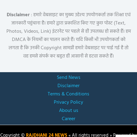
Disclaimer
: हमारे वेबसाइट का मुख्य उद्देश्य उपयोगकर्ता तक शिक्षा एवं
जानकारी पहुंचाना है। हमारे द्वारा प्रकाशित किए गए कुछ पोस्ट (Text,
Photos, Videos, Link) इंटरनेट पर पहले से ही उपलब्ध हो सकते हैं। हम
DMCA के नियमों का पालन करते हैं। यदि किसी भी उपयोगकर्ता को
लगता है कि उनकी Copyright सामग्री हमारे वेबसाइट पर पाई गई है तो
वह हमसे संपर्क कर बहुत ही आसानी से हटवा सकते हैं।
Send News
Disclaimer
Terms & Conditions
Privacy Policy
About us
Career
Copyright ©
RAJDHANI 24 NEWS
« All rights reserved » Powered by