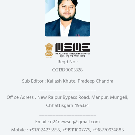
Regd No :
CG13D0003328
Sub Editor : Kailash Khute, Pradeep Chandra
_____________________
Office Adress : New Raipur Bypass Road, Manpur, Mungeli,
Chhattisgarh 495334
_____________________
Email : rj24newscg@gmail.com
Mobile : +917024235555, +919111007775, +918770934885