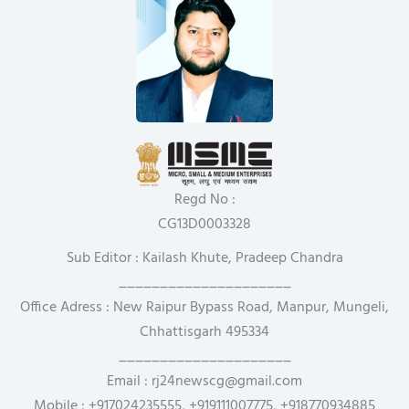
Regd No :
CG13D0003328
Sub Editor : Kailash Khute, Pradeep Chandra
_____________________
Office Adress : New Raipur Bypass Road, Manpur, Mungeli,
Chhattisgarh 495334
_____________________
Email : rj24newscg@gmail.com
Mobile : +917024235555, +919111007775, +918770934885