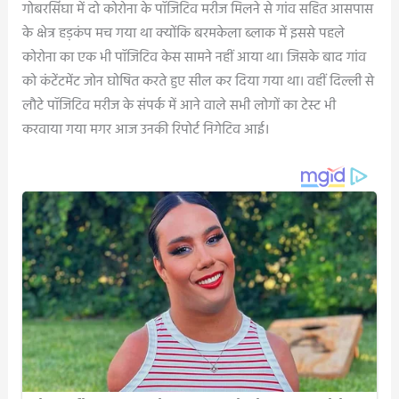
गोबरसिंघा में दो कोरोना के पॉजिटिव मरीज मिलने से गांव सहित आसपास
के क्षेत्र हड़कंप मच गया था क्योंकि बरमकेला ब्लाक में इससे पहले
कोरोना का एक भी पॉजिटिव केस सामने नहीं आया था। जिसके बाद गांव
को कंटेंटमेंट जोन घोषित करते हुए सील कर दिया गया था। वहीं दिल्ली से
लौटे पॉजिटिव मरीज के संपर्क में आने वाले सभी लोगों का टेस्ट भी
करवाया गया मगर आज उनकी रिपोर्ट निगेटिव आई।