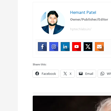
Hemant Patel
Owner/Publisher/Editor
hptechlabs.in/
Share this:
Facebook
X
Email
Wh