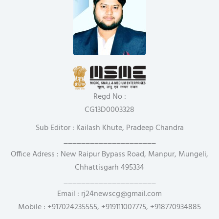
Regd No :
CG13D0003328
Sub Editor : Kailash Khute, Pradeep Chandra
_____________________
Office Adress : New Raipur Bypass Road, Manpur, Mungeli,
Chhattisgarh 495334
_____________________
Email : rj24newscg@gmail.com
Mobile : +917024235555, +919111007775, +918770934885