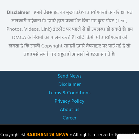
Disclaimer
: हमारे वेबसाइट का मुख्य उद्देश्य उपयोगकर्ता तक शिक्षा एवं
जानकारी पहुंचाना है। हमारे द्वारा प्रकाशित किए गए कुछ पोस्ट (Text,
Photos, Videos, Link) इंटरनेट पर पहले से ही उपलब्ध हो सकते हैं। हम
DMCA के नियमों का पालन करते हैं। यदि किसी भी उपयोगकर्ता को
लगता है कि उनकी Copyright सामग्री हमारे वेबसाइट पर पाई गई है तो
वह हमसे संपर्क कर बहुत ही आसानी से हटवा सकते हैं।
Send News
Disclaimer
Terms & Conditions
Privacy Policy
About us
Career
Copyright ©
RAJDHANI 24 NEWS
« All rights reserved » Powered by