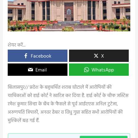
शेयर करें...
Facebook
X
Email
WhatsApp
बिलासपुर// प्रदेश के बहुचर्चित शराब घोटाले में आरोपियों की
याचिकाओं को हाई कोर्ट ने खारिज कर दिया है. हाई कोर्ट के चीफ जस्टिस
रमेश कुमार सिन्हा के बेंच के फैसले से पूर्व आईएएस अनिल टुटेजा,
अरुणपति त्रिपाठी, अनवर ढेबर व विधु गुप्ता सहित सभी आरोपियों की
मुश्किलें बढ़ गई हैं.