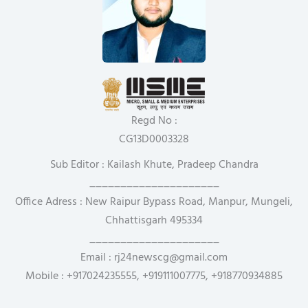
Regd No :
CG13D0003328
Sub Editor : Kailash Khute, Pradeep Chandra
_____________________
Office Adress : New Raipur Bypass Road, Manpur, Mungeli,
Chhattisgarh 495334
_____________________
Email : rj24newscg@gmail.com
Mobile : +917024235555, +919111007775, +918770934885