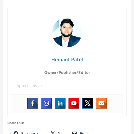
Hemant Patel
Owner/Publisher/Editor
hptechlabs.in/
Share this:
Facebook
X
Email