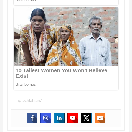
hptechlabs.in/