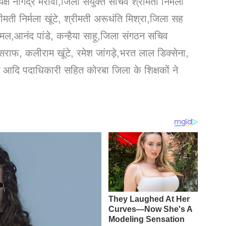
क्ष नागेंद्र मरावी,जिला संयुक्त सचिव श्रीमती निर्मला
्रीमती निर्मला खूंटे, श्रीमती अरूधंति मिश्रा,जिला सह
कमल,आनंद पांडे, कन्हैया साहू,जिला संगठन सचिव
 सराफ, कलीराम खूंटे, रमेश जांगड़े,भरत लाल डिक्सेना,
म आदि पदाधिकारी सहित कोरबा जिला के शिक्षकों ने