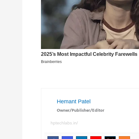
Post
navigation
Hemant Patel
Owner/Publisher/Editor
hptechlabs.in/