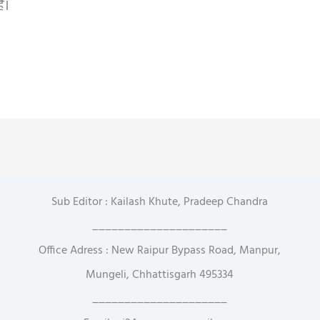
ं।
Sub Editor : Kailash Khute, Pradeep Chandra
_____________________
Office Adress : New Raipur Bypass Road, Manpur,
Mungeli, Chhattisgarh 495334
_____________________