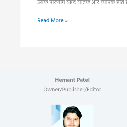
उसके परिणाम बेहद घातक और व्यापक होते है
जब
Read More »
उड़ान
बनी
आखिरी
यात्रा:
भारत
और
Hemant Patel
विश्व
Owner/Publisher/Editor
के
सबसे
जानलेवा
विमान