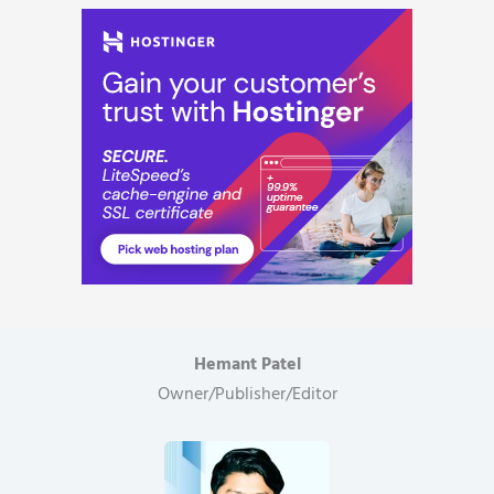
डीईओ
ने
किया
सस्पेंड,
स्कूल
छोड़
नेटवर्क
मार्केटिंग
में
थे
व्यस्त..
Hemant Patel
Owner/Publisher/Editor