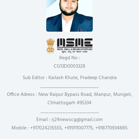
Regd No :
CG13D0003328
Sub Editor : Kailash Khute, Pradeep Chandra
_____________________
Office Adress : New Raipur Bypass Road, Manpur, Mungeli,
Chhattisgarh 495334
_____________________
Email : rj24newscg@gmail.com
Mobile : +917024235555, +919111007775, +918770934885