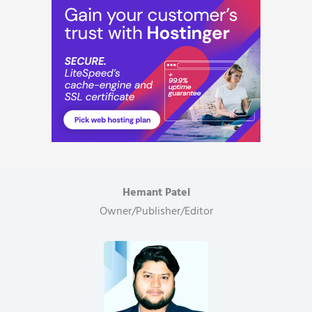
जानलेवा
विमान
हादसे,
पढ़िए
व्यापक
रिपोर्ट..
Hemant Patel
Owner/Publisher/Editor