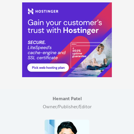
शिक्षक
और
उसका
भाई
गिरफ्तार,
1500
करोड़
घोटाले
का
शक..
Hemant Patel
Owner/Publisher/Editor