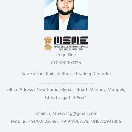
Regd No :
CG13D0003328
Sub Editor : Kailash Khute, Pradeep Chandra
_____________________
Office Adress : New Raipur Bypass Road, Manpur, Mungeli,
Chhattisgarh 495334
_____________________
Email : rj24newscg@gmail.com
Mobile : +917024235555, +919111007775, +918770934885