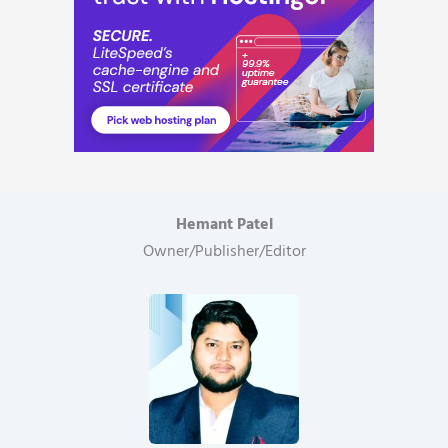
गिरफ्तार
–
1.5
लाख
की
ड्रग्स
जब्त..
Hemant Patel
Owner/Publisher/Editor