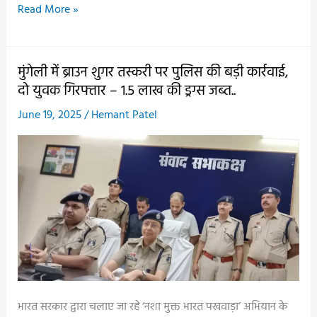
ऑपरेशन
Read More »
बाज
में
पुलिस
मुंगेली में ब्राउन शुगर तस्करी पर पुलिस की बड़ी कार्रवाई,
की
दो युवक गिरफ्तार – 1.5 लाख की ड्रग्स जब्त..
बड़ी
June 19, 2025
/
Hemant Patel
सफलता
;
दिल्ली
में
मजे
कर
रहे
पेशेवर
चोर
पकड़ाए,
भारत सरकार द्वारा चलाए जा रहे ‘नशा मुक्त भारत पखवाड़ा’ अभियान के
30