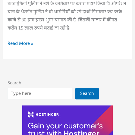
तहत मुंगेली पुलिस ने नशे के कारोबार पर करारा प्रहार किया है। ऑपरेशन
लाख
बाज के अंतर्गत पुलिस ने दो आरोपियों को रंगे हाथों गिरफ्तार कर उनके
से
कब्जे से 30 ग्राम ब्राउन शुगर बरामद की है, जिसकी बाजार में कीमत
ज्यादा
करीब 1.5 लाख रुपये बताई जा रही है।
का
माल
मुंगेली
Read More »
बरामद..
में
ब्राउन
शुगर
तस्करी
Search
पर
पुलिस
Search
की
बड़ी
कार्रवाई,
दो
युवक