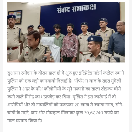
अमरकंटक
जाने
की
थी
तैयारी,
सोने-
चांदी
के
जेवरात
सुशासन त्यौहार के दौरान हाल ही में शुरू हुए इंटिग्रेटेड मॉडर्न कंट्रोल रूम ने
बरामद..
पुलिस को एक बड़ी कामयाबी दिलाई है। ऑपरेशन बाज के तहत मुंगेली
पुलिस ने शहर के पॉश कॉलोनियों के सूने मकानों का ताला तोड़कर चोरी
करने वाले गिरोह का भंडाफोड़ कर दिया। पुलिस ने इस कार्रवाई में दो
आरोपियों और दो नाबालिगों को पकड़कर 20 लाख से ज्यादा नगद, सोने-
चांदी के गहने, कार और मोबाइल मिलाकर कुल 30,67,740 रुपये का
माल बरामद किया है।