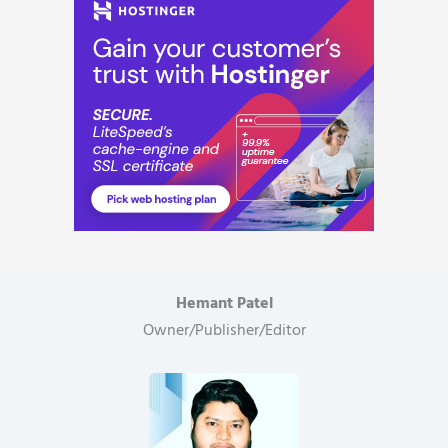
को
हटाया
गया
पद
से..
Hemant Patel
Owner/Publisher/Editor