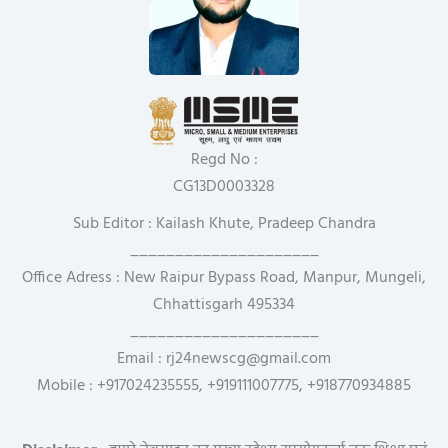
Regd No :
CG13D0003328
Sub Editor : Kailash Khute, Pradeep Chandra
_____________________
Office Adress : New Raipur Bypass Road, Manpur, Mungeli,
Chhattisgarh 495334
_____________________
Email : rj24newscg@gmail.com
Mobile : +917024235555, +919111007775, +918770934885