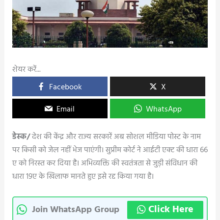
शेयर करें...
Facebook
X
Email
WhatsApp
डेस्क/
देश की केंद्र और राज्य सरकारें अब सोशल मीडिया पोस्ट के नाम
पर किसी को जेल नहीं भेज पाएंगी। सुप्रीम कोर्ट ने आईटी एक्ट की धारा 66
ए को निरस्त कर दिया है। अभिव्यक्ति की स्वतंत्रता से जुड़ी संविधान की
धारा 19ए के खिलाफ मानते हुए इसे रद्द किया गया है।
Click Here
Join WhatsApp Group