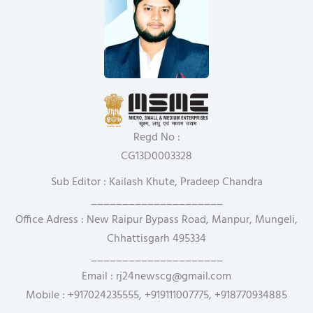
Regd No :
CG13D0003328
Sub Editor : Kailash Khute, Pradeep Chandra
_____________________
Office Adress : New Raipur Bypass Road, Manpur, Mungeli,
Chhattisgarh 495334
_____________________
Email : rj24newscg@gmail.com
Mobile : +917024235555, +919111007775, +918770934885