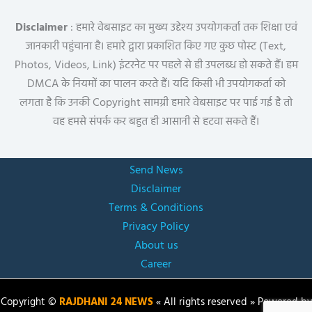
Disclaimer
: हमारे वेबसाइट का मुख्य उद्देश्य उपयोगकर्ता तक शिक्षा एवं
जानकारी पहुंचाना है। हमारे द्वारा प्रकाशित किए गए कुछ पोस्ट (Text,
Photos, Videos, Link) इंटरनेट पर पहले से ही उपलब्ध हो सकते हैं। हम
DMCA के नियमों का पालन करते हैं। यदि किसी भी उपयोगकर्ता को
लगता है कि उनकी Copyright सामग्री हमारे वेबसाइट पर पाई गई है तो
वह हमसे संपर्क कर बहुत ही आसानी से हटवा सकते हैं।
Send News
Disclaimer
Terms & Conditions
Privacy Policy
About us
Career
Copyright ©
RAJDHANI 24 NEWS
« All rights reserved » Powered by