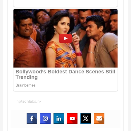
hptechlabs.in/