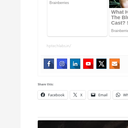
hptechlabs.in/
Share this:
Facebook
X
Email
Wh