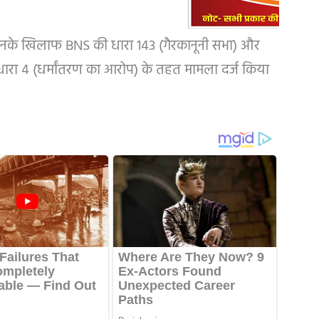
े। इनके खिलाफ BNS की धारा 143 (गैरकानूनी सभा) और
ी धारा 4 (धर्मांतरण का आरोप) के तहत मामला दर्ज किया