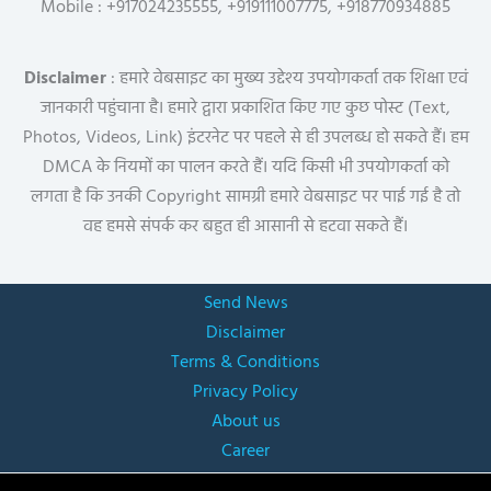
Mobile : +917024235555, +919111007775, +918770934885
Disclaimer
: हमारे वेबसाइट का मुख्य उद्देश्य उपयोगकर्ता तक शिक्षा एवं
जानकारी पहुंचाना है। हमारे द्वारा प्रकाशित किए गए कुछ पोस्ट (Text,
Photos, Videos, Link) इंटरनेट पर पहले से ही उपलब्ध हो सकते हैं। हम
DMCA के नियमों का पालन करते हैं। यदि किसी भी उपयोगकर्ता को
लगता है कि उनकी Copyright सामग्री हमारे वेबसाइट पर पाई गई है तो
वह हमसे संपर्क कर बहुत ही आसानी से हटवा सकते हैं।
Send News
Disclaimer
Terms & Conditions
Privacy Policy
About us
Career