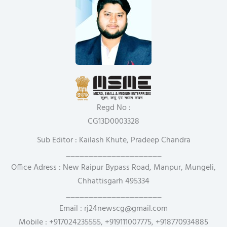
Regd No :
CG13D0003328
Sub Editor : Kailash Khute, Pradeep Chandra
_____________________
Office Adress : New Raipur Bypass Road, Manpur, Mungeli,
Chhattisgarh 495334
_____________________
Email : rj24newscg@gmail.com
Mobile : +917024235555, +919111007775, +918770934885