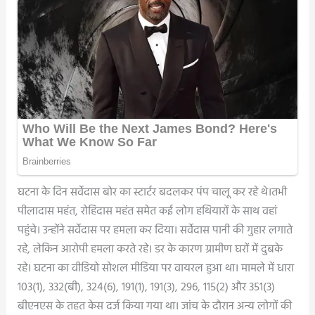
घटना के दिन सर्वेदास बोर का स्टार्टर बदलकर पंप चालू कर रहे थे।तभी
पीलादास महंत, रोहिदास महंत समेत कई लोग हथियारों के साथ वहां
पहुंचे। उन्होंने सर्वेदास पर हमला कर दिया। सर्वेदास पानी की गुहार लगाते
रहे, लेकिन आरोपी हमला करते रहे। डर के कारण ग्रामीण घरों में दुबके
रहे। घटना का वीडियो सोशल मीडिया पर वायरल हुआ था। मामले में धारा
103(1), 332(बी), 324(6), 191(1), 191(3), 296, 115(2) और 351(3)
बीएनएस के तहत केस दर्ज किया गया था। जांच के दौरान अन्य लोगों की