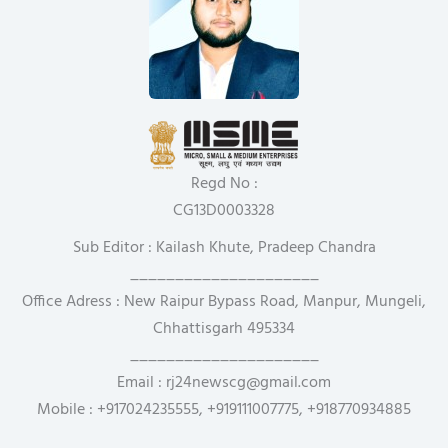
Regd No :
CG13D0003328
Sub Editor : Kailash Khute, Pradeep Chandra
_____________________
Office Adress : New Raipur Bypass Road, Manpur, Mungeli,
Chhattisgarh 495334
_____________________
Email : rj24newscg@gmail.com
Mobile : +917024235555, +919111007775, +918770934885