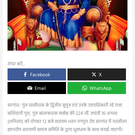
शेयर करें...
Facebook
X
Email
WhatsApp
सरगांव- गुरु घासीदास के द्वितीय सुपुत्र एवं उनके उत्तराधिकारी रहे राजा
बलिदानी गुरु, गुरु बालकदास साहेब की 224 वीं. जयंती 16 अगस्त
(शनिवार) को दोपहर 12 बजे सतनाम भवन नगपुरा रोड सरगांव में नवजीवन
ज्ञानदीप सतनामी समाज समिति के द्वारा धूमधाम के साथ मनाई जाएगी।