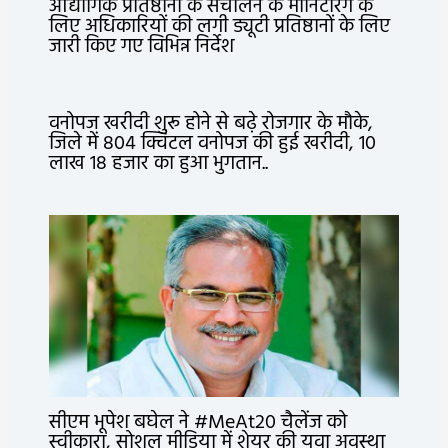
औद्योगिक प्रतिष्ठानों के संचालन के मॉनिटरिंग के
लिए अधिकारियों की लगी ड्यूटी प्रतिष्ठानों के लिए
जारी किए गए विभिन्न निर्देश
वनोपज खरीदी शुरू होने से बढ़े रोजगार के मौके,
जिले में 804 क्विंटल वनोपज की हुई खरीदी, 10
लाख 18 हजार का हुआ भुगतान..
सीएम भूपेश बघेल ने #MeAt20 चैलेंज को
स्वीकारा, सोशल मीडिया में शेयर की युवा अवस्था