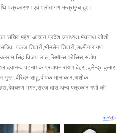
िथि पत्रकारगण एवं श्रोतागण मन्त्रमुग्ध हुए।
न सचिव,महेश आचार्य प्रदेश उपाध्यक्ष,मेघनाथ जोशी
 सचिव, पंकज तिवारी,भीमसेन तिवारी,लक्ष्मीनारायण
त,बलराम सिंह,विजय लाल,सिमौन्स फोंसिस,संतोष
ल,दयानन्द पटनायक,प्रतापनारायण बेहरा,दुलेन्द्र कुमार
 गुप्ता,वीरेंद्र साहू,दीपक मालाकार,अशोक
बेहरा,देवचरण भगत,सूरज दास अन्य पत्रकार गणों की