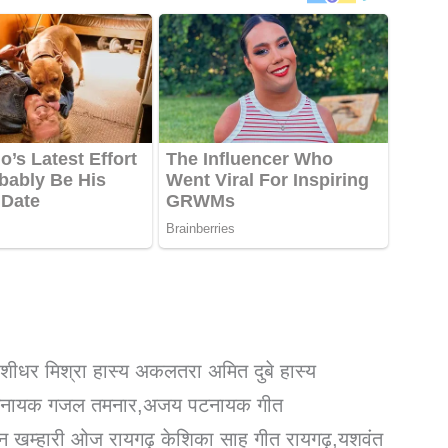
ं बंशीधर मिश्रा हास्य अकलतरा अमित दुबे हास्य
व पटनायक गजल तमनार,अजय पटनायक गीत
शन खम्हारी ओज रायगढ़ केशिका साहू गीत रायगढ़,यशवंत