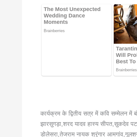
कार्यक्रम के द्वितीय सत्र में कवि सम्मेलन मे
झारसुगड़ा,शरद यादव हास्य सीपत,सुकदे
डोलेसरा,तेजराम नायक श्रृंगार आमगांव,गुल