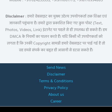
Mobile : +917024235555, +919111007775, +918770934885
Disclaimer
: हमारे वेबसाइट का मुख्य उद्देश्य उपयोगकर्ता तक शिक्षा एवं
जानकारी पहुंचाना है। हमारे द्वारा प्रकाशित किए गए कुछ पोस्ट (Text,
Photos, Videos, Link) इंटरनेट पर पहले से ही उपलब्ध हो सकते हैं। हम
DMCA के नियमों का पालन करते हैं। यदि किसी भी उपयोगकर्ता को
लगता है कि उनकी Copyright सामग्री हमारे वेबसाइट पर पाई गई है तो
वह हमसे संपर्क कर बहुत ही आसानी से हटवा सकते हैं।
Send News
Disclaimer
Terms & Conditions
Privacy Policy
About us
Career