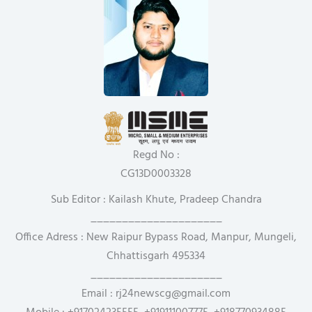
Regd No :
CG13D0003328
Sub Editor : Kailash Khute, Pradeep Chandra
_____________________
Office Adress : New Raipur Bypass Road, Manpur, Mungeli,
Chhattisgarh 495334
_____________________
Email : rj24newscg@gmail.com