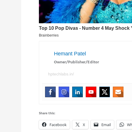
Hemant Patel
Owner/Publisher/Editor
hptechlabs.in/
Share this:
Facebook
X
Email
Wh