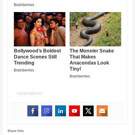
hptechlabs.in/
Share this: