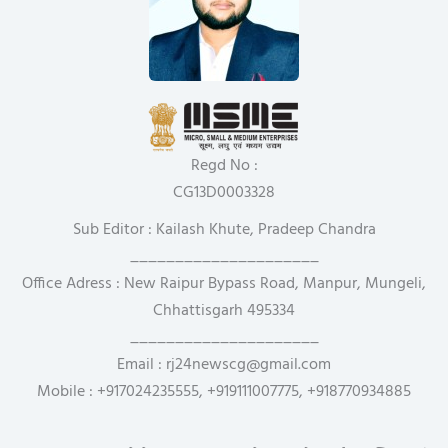
Regd No :
CG13D0003328
Sub Editor : Kailash Khute, Pradeep Chandra
_____________________
Office Adress : New Raipur Bypass Road, Manpur, Mungeli,
Chhattisgarh 495334
_____________________
Email : rj24newscg@gmail.com
Mobile : +917024235555, +919111007775, +918770934885