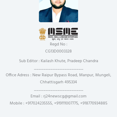
Regd No :
CG13D0003328
Sub Editor : Kailash Khute, Pradeep Chandra
_____________________
Office Adress : New Raipur Bypass Road, Manpur, Mungeli,
Chhattisgarh 495334
_____________________
Email : rj24newscg@gmail.com
Mobile : +917024235555, +919111007775, +918770934885