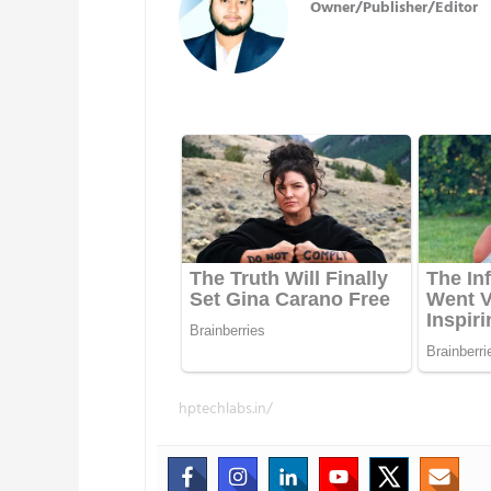
Owner/Publisher/Editor
hptechlabs.in/