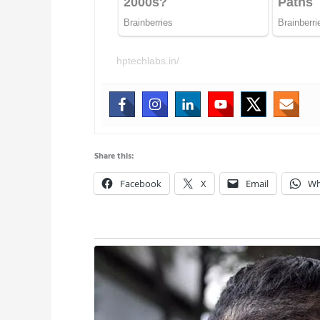
hptechlabs.in/
Share this:
Facebook
X
Email
Wh