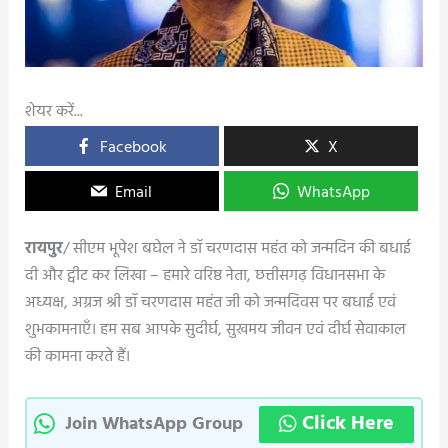
शेयर करें...
Facebook
X
Email
WhatsApp
रायपुर
/ सीएम भूपेश बघेल ने डॉ चरणदास महंत को जन्मदिन की बधाई
दी और ट्वीट कर लिखा – हमारे वरिष्ठ नेता, छत्तीसगढ़ विधानसभा के
अध्यक्ष, अग्रज श्री डॉ चरणदास महंत जी को जन्मदिवस पर बधाई एवं
शुभकामनाएँ। हम सब आपके सुदीर्घ, सुखमय जीवन एवं दीर्घ सेवाकाल
की कामना करते हैं।
Click Here
Join WhatsApp Group