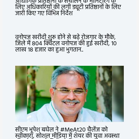
औद्योगिक प्रतिष्ठानों के संचालन के मॉनिटरिंग के
लिए अधिकारियों की लगी ड्यूटी प्रतिष्ठानों के लिए
जारी किए गए विभिन्न निर्देश
वनोपज खरीदी शुरू होने से बढ़े रोजगार के मौके,
जिले में 804 क्विंटल वनोपज की हुई खरीदी, 10
लाख 18 हजार का हुआ भुगतान..
सीएम भूपेश बघेल ने #MeAt20 चैलेंज को
स्वीकारा, सोशल मीडिया में शेयर की युवा अवस्था