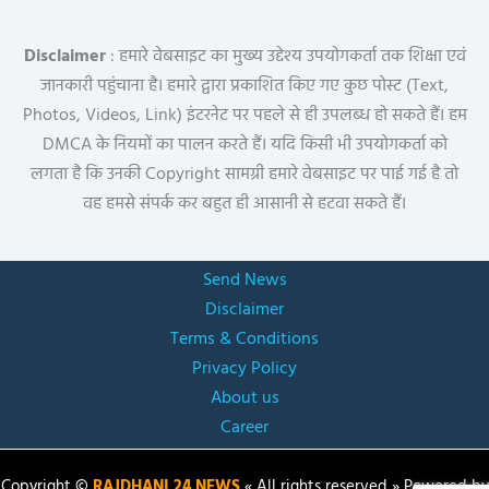
Disclaimer
: हमारे वेबसाइट का मुख्य उद्देश्य उपयोगकर्ता तक शिक्षा एवं
जानकारी पहुंचाना है। हमारे द्वारा प्रकाशित किए गए कुछ पोस्ट (Text,
Photos, Videos, Link) इंटरनेट पर पहले से ही उपलब्ध हो सकते हैं। हम
DMCA के नियमों का पालन करते हैं। यदि किसी भी उपयोगकर्ता को
लगता है कि उनकी Copyright सामग्री हमारे वेबसाइट पर पाई गई है तो
वह हमसे संपर्क कर बहुत ही आसानी से हटवा सकते हैं।
Send News
Disclaimer
Terms & Conditions
Privacy Policy
About us
Career
Copyright ©
RAJDHANI 24 NEWS
« All rights reserved » Powered by