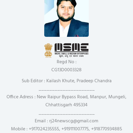
Regd No :
CG13D0003328
Sub Editor : Kailash Khute, Pradeep Chandra
_____________________
Office Adress : New Raipur Bypass Road, Manpur, Mungeli,
Chhattisgarh 495334
_____________________
Email : rj24newscg@gmail.com
Mobile : +917024235555, +919111007775, +918770934885