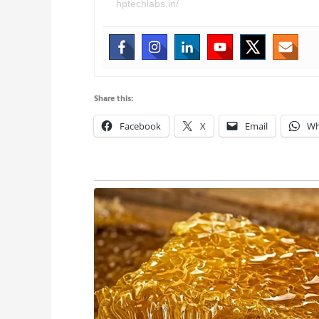
hptechlabs.in/
Share this:
Facebook
X
Email
Wh