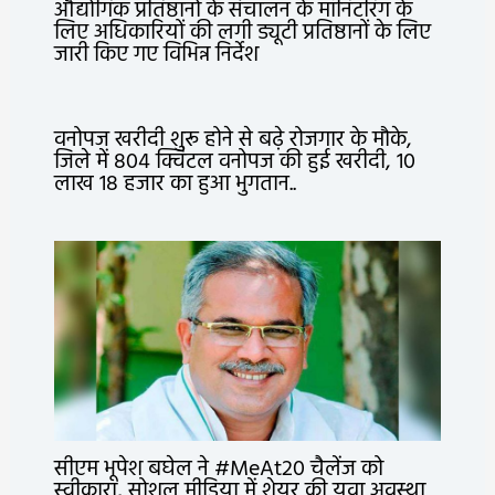
औद्योगिक प्रतिष्ठानों के संचालन के मॉनिटरिंग के
लिए अधिकारियों की लगी ड्यूटी प्रतिष्ठानों के लिए
जारी किए गए विभिन्न निर्देश
वनोपज खरीदी शुरू होने से बढ़े रोजगार के मौके,
जिले में 804 क्विंटल वनोपज की हुई खरीदी, 10
लाख 18 हजार का हुआ भुगतान..
सीएम भूपेश बघेल ने #MeAt20 चैलेंज को
स्वीकारा, सोशल मीडिया में शेयर की युवा अवस्था