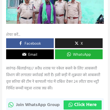
शेयर करें...
Facebook
X
Email
WhatsApp
सारंगढ़-बिलाईगढ़// अवैध शराब पर नकेल कसने के लिए आबकारी
विभाग की लगातार कार्रवाई जारी है। इसी कड़ी में शुक्रवार को आबकारी
वृत्त सरिया की टीम ने बरपाली गांव में दबिश देकर 24 लीटर हाथ भट्टी
निर्मित कच्ची महुआ शराब जप्त की।
Click Here
Join WhatsApp Group