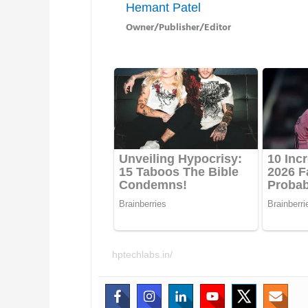
Hemant Patel
Owner/Publisher/Editor
hptechlabs.in/