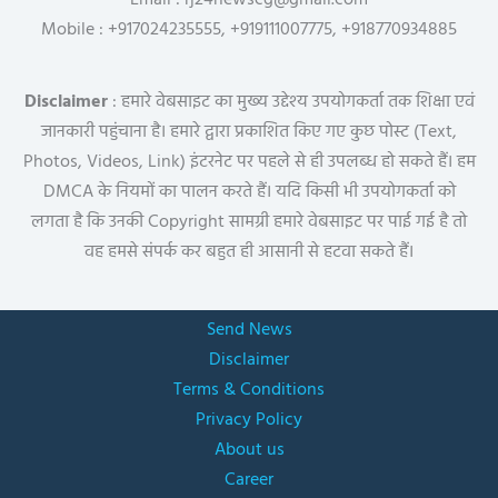
Email : rj24newscg@gmail.com
Mobile : +917024235555, +919111007775, +918770934885
Disclaimer
: हमारे वेबसाइट का मुख्य उद्देश्य उपयोगकर्ता तक शिक्षा एवं
जानकारी पहुंचाना है। हमारे द्वारा प्रकाशित किए गए कुछ पोस्ट (Text,
Photos, Videos, Link) इंटरनेट पर पहले से ही उपलब्ध हो सकते हैं। हम
DMCA के नियमों का पालन करते हैं। यदि किसी भी उपयोगकर्ता को
लगता है कि उनकी Copyright सामग्री हमारे वेबसाइट पर पाई गई है तो
वह हमसे संपर्क कर बहुत ही आसानी से हटवा सकते हैं।
Send News
Disclaimer
Terms & Conditions
Privacy Policy
About us
Career