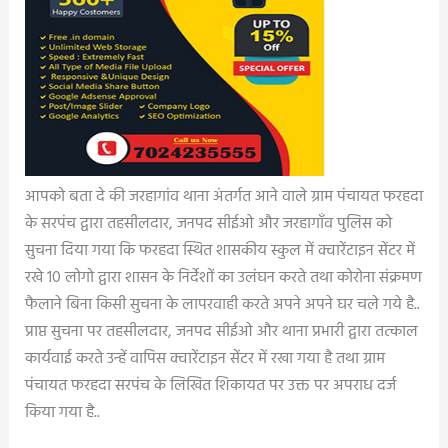
आपको बता दे की जरहागांव थाना अंतर्गत आने वाले ग्राम पंचायत फरहदा
के सरपंच द्वारा तहसीलदार, जनपद सीईओ और जरहागाँव पुलिस को
सुचना दिया गया कि फरहदा स्थित शासकीय स्कुल में क्वारेंटाइन सेंटर में
रखे 10 लोगो द्वारा शासन के निर्देशों का उलंघन करते तथा कोरोना संक्रमण
फैलाने बिना किसी सुचना के लापरवाही करते अपने अपने घर चले गये है..
प्राप्त सुचना पर तहसीलदार, जनपद सीईओ और थाना प्रभारी द्वारा तत्काल
कार्यवाई करते उन्हें वापिस क्वारेंटाइन सेंटर में रखा गया है तथा ग्राम
पंचायत फरहदा सरपंच के लिखित शिकायत पर उक्त पर अपराध दर्ज
किया गया है..