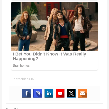
hptechlabs.in/