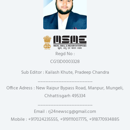
Regd No :
CG13D0003328
Sub Editor : Kailash Khute, Pradeep Chandra
_____________________
Office Adress : New Raipur Bypass Road, Manpur, Mungeli,
Chhattisgarh 495334
_____________________
Email : rj24newscg@gmail.com
Mobile : +917024235555, +919111007775, +918770934885