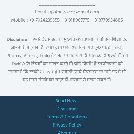
_____________________
Email : rj24newscg@gmail.com
Mobile : +917024235555, +919111007775, +918770934885
Disclaimer
: हमारे वेबसाइट का मुख्य उद्देश्य उपयोगकर्ता तक शिक्षा एवं
जानकारी पहुंचाना है। हमारे द्वारा प्रकाशित किए गए कुछ पोस्ट (Text,
Photos, Videos, Link) इंटरनेट पर पहले से ही उपलब्ध हो सकते हैं। हम
DMCA के नियमों का पालन करते हैं। यदि किसी भी उपयोगकर्ता को
लगता है कि उनकी Copyright सामग्री हमारे वेबसाइट पर पाई गई है तो
वह हमसे संपर्क कर बहुत ही आसानी से हटवा सकते हैं।
Send News
Disclaimer
Terms & Conditions
Privacy Policy
About us