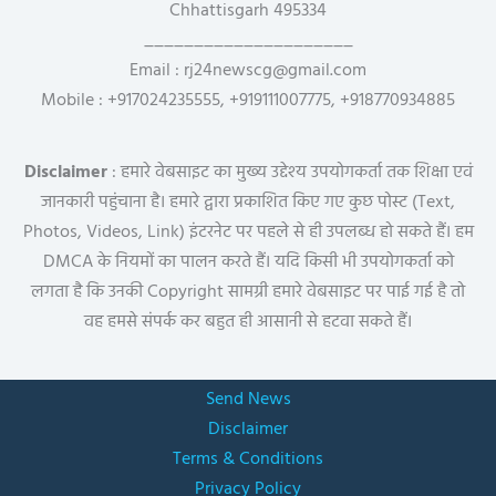
Chhattisgarh 495334
_____________________
Email : rj24newscg@gmail.com
Mobile : +917024235555, +919111007775, +918770934885
Disclaimer
: हमारे वेबसाइट का मुख्य उद्देश्य उपयोगकर्ता तक शिक्षा एवं
जानकारी पहुंचाना है। हमारे द्वारा प्रकाशित किए गए कुछ पोस्ट (Text,
Photos, Videos, Link) इंटरनेट पर पहले से ही उपलब्ध हो सकते हैं। हम
DMCA के नियमों का पालन करते हैं। यदि किसी भी उपयोगकर्ता को
लगता है कि उनकी Copyright सामग्री हमारे वेबसाइट पर पाई गई है तो
वह हमसे संपर्क कर बहुत ही आसानी से हटवा सकते हैं।
Send News
Disclaimer
Terms & Conditions
Privacy Policy